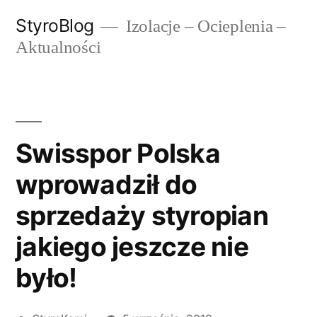
Przejdź
StyroBlog
Izolacje – Ocieplenia –
do
Aktualności
treści
Swisspor Polska
wprowadził do
sprzedaży styropian
jakiego jeszcze nie
było!