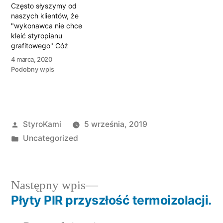
Często słyszymy od
naszych klientów, że
"wykonawca nie chce
kleić styropianu
grafitowego" Cóż
wówczas począć, kiedy
4 marca, 2020
chcemy mieć
Podobny wpis
odpowiednio ocieplony
dom?Możemy
zastosować płyty nowej
generacji ułatwiające
aplikację. Zakupić płyty
Opublikowane
StyroKami
5 września, 2019
zespolone z białą
powłoką Swisspor
przez
Opublikowano
Uncategorized
Lambda White lub
w
Swisspor Mega White.
https://styro-
market.pl/styropiany-
Następny
Następny wpis
fasadowe/10-6-swisspor-
lambda-white-0031Na tą
wpis:
Płyty PIR przyszłość termoizolacji.
Nawigacja
chwilę jednak często
pada na dołożenie kilku