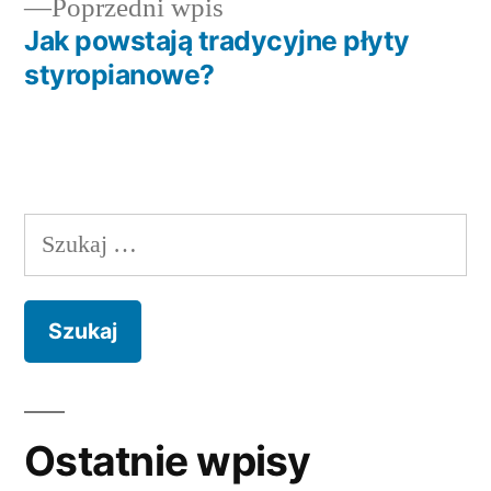
Poprzedni
Poprzedni wpis
centymetrów…
wpisu
wpis:
Jak powstają tradycyjne płyty
styropianowe?
Szukaj:
Ostatnie wpisy