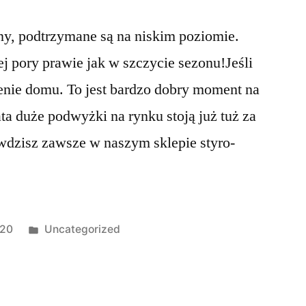
ny, podtrzymane są na niskim poziomie.
 pory prawie jak w szczycie sezonu!Jeśli
enie domu. To jest bardzo dobry moment na
ata duże podwyżki na rynku stoją już tuż za
wdzisz zawsze w naszym sklepie styro-
Opublikowano
020
Uncategorized
w