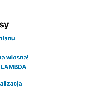
isy
pianu
a wiosna!
z LAMBDA
alizacja