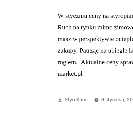
W styczniu ceny na styropia
Ruch na rynku mimo zimowej
masz w perspektywie ociepl
zakupy. Patrząc na ubiegłe l
rogiem. Aktualne ceny spra
market.pl
Opublikowane
StyroKami
6 stycznia, 2
przez