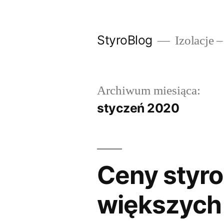
Przejdź
do
StyroBlog
Izolacje –
treści
Archiwum miesiąca:
styczeń 2020
Ceny styro
większych